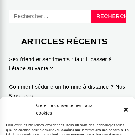
Rechercher :
ARTICLES RÉCENTS
Sex friend et sentiments : faut-il passer à
l’étape suivante ?
Comment séduire un homme à distance ? Nos
5 astuces
Gérer le consentement aux
cookies
Comment casser la routine dans un couple et
retrouver la flamme ?
Pour offrir les meilleures expériences, nous utilisons des technologies telles
que les cookies pour stocker et/ou accéder aux informations des appareils. Le
fait de consentir à ces technologies nous permettra de traiter des données